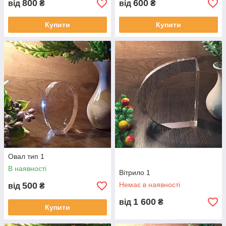
800
600
від
₴
від
₴
Купити
Купити
Овал тип 1
В наявності
Вітрило 1
500
Немає в наявності
від
₴
1 600
від
₴
Купити