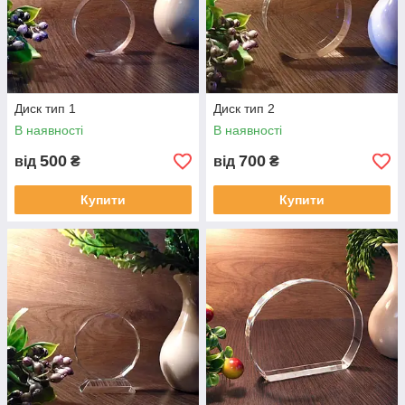
Диск тип 1
Диск тип 2
В наявності
В наявності
500
700
від
₴
від
₴
Купити
Купити